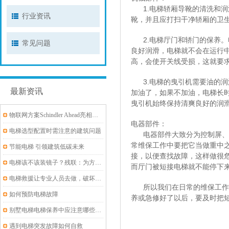
1.电梯轿厢导靴的清洗和润
行业资讯
靴，并且应打扫干净轿厢的卫
2.电梯厅门和轿门的保养。
常见问题
良好润滑，电梯就不会在运行
高，会使开关线受损，这就要
3.电梯的曳引机需要油的润
最新资讯
加油了，如果不加油，电梯长
曳引机始终保持清爽良好的润
物联网方案Schindler Ahead亮相华为全联接大会：智慧城市，云领未来
电器部件：
电梯选型配置时需注意的建筑问题
电器部件大致分为控制屏、各
常维保工作中要把它当做重中
节能电梯 引领建筑低碳未来
接，以便查找故障，这样做很
电梯该不该装镜子？残联：为方便轮椅进出,要装
而厅门被短接电梯就不能停下
电梯救援让专业人员去做，破坏性救援很危险！
所以我们在日常的维保工作中
如何预防电梯故障
养或急修好了以后，要及时把
别墅电梯电梯保养中应注意哪些问题
遇到电梯突发故障如何自救