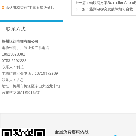
上一篇：
物联网方案Schindler A
迅达电梯荣获“中国五星级酒店首选电梯品牌”盛誉
下一篇：
遇到电梯突发故障如何自救
联系方式
梅州恒达电梯有限公司
电梯销售、加装业务联系电话：
18923028081
0753-2592228
联系人：利总
电梯维保业务电话：13719972989
联系人：古总
地址：梅州市梅江区东山大道龙丰地
段东艺花园A1栋01商铺
全国免费咨询热线