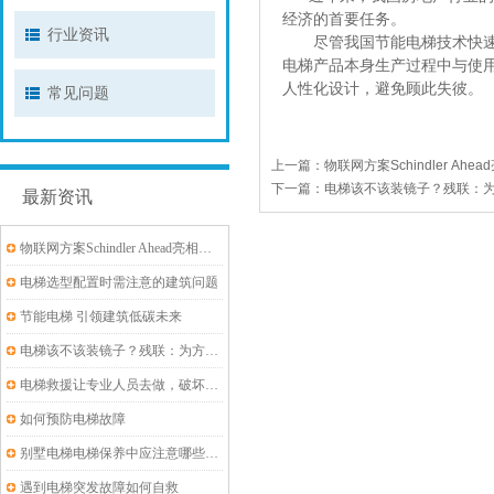
经济的首要任务。
行业资讯
尽管我国节能电梯技术快速发
电梯产品本身生产过程中与使
人性化设计，避免顾此失彼。
常见问题
上一篇：
物联网方案Schindler A
下一篇：
电梯该不该装镜子？残联：为
最新资讯
物联网方案Schindler Ahead亮相华为全联接大会：智慧城市，云领未来
电梯选型配置时需注意的建筑问题
节能电梯 引领建筑低碳未来
电梯该不该装镜子？残联：为方便轮椅进出,要装
电梯救援让专业人员去做，破坏性救援很危险！
如何预防电梯故障
别墅电梯电梯保养中应注意哪些问题
遇到电梯突发故障如何自救