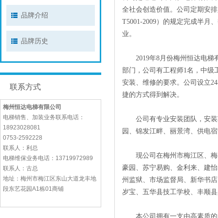
全社会创造价值。公司定期安排
品牌介绍
T5001-2009）的规定完
业。
品牌历史
2019年8月份梅州恒达电梯
部门，公司有工程师1名，中级
安装、维修的要求。公司设立24
联系方式
捷的方式得到解决。
梅州恒达电梯有限公司
电梯销售、加装业务联系电话：
公司有专业安装团队，安装项目
18923028081
园、锦发江畔、丽景湾、供电宿
0753-2592228
联系人：利总
现公司在梅州市梅江区、梅县
电梯维保业务电话：13719972989
豪园、苏宁易购、金利来、建怡
联系人：古总
地址：梅州市梅江区东山大道龙丰地
州监狱、市场监督局、新华书店
段东艺花园A1栋01商铺
岁宝、五华县技工学校、丰顺县
本公司拥有一支由高素质的工