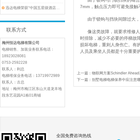
由于锁钩与门锁挡块的啮合深
7mm，触点压力即可避免接触
迅达电梯荣获“中国五星级酒店首选电梯品牌”盛誉
由于锁钩与挡块间隙过大，如
联系方式
像这类故障，就要求维修人员
时排除，减少不必要的停梯故
梅州恒达电梯有限公司
损坏电梯，重则人身伤亡。有
电梯销售、加装业务联系电话：
人员及乘坐人员都是十分重要
18923028081
0753-2592228
联系人：利总
上一篇：
物联网方案Schindler A
电梯维保业务电话：13719972989
下一篇：
别墅电梯电梯保养中应注意
联系人：古总
地址：梅州市梅江区东山大道龙丰地
段东艺花园A1栋01商铺
全国免费咨询热线