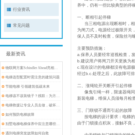
养中，仍有一些比较典型的停
行业资讯
一、断相引起停梯
当三相电源出现断相时，相序
常见问题
为闸刀式，电源经过极限开关
保人员不及时检查，保险丝与
主要预防措施：
最新资讯
a.保养人员要经常巡视检查，
b.建议用户将闸刀开关更换为
c.现在设计的电梯都没有电源
物联网方案Schindler Ahead亮相华为全联接大会：智慧城市，云领未来
经过b.c.处理之后，此故障可
电梯选型配置时需注意的建筑问题
二、涨绳轮开关断开引起停梯
节能电梯 引领建筑低碳未来
像曳引绳一样，限速器绳同样
电梯该不该装镜子？残联：为方便轮椅进出,要装
新装电梯，维保人员须每月检
电梯救援让专业人员去做，破坏性救援很危险！
三、门联锁不通而引起的故障
如何预防电梯故障
按电梯的设计要求：电梯的每
由于门锁接点积灰，接触不良
别墅电梯电梯保养中应注意哪些问题
遇到电梯突发故障如何自救